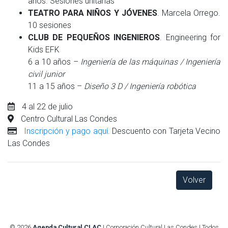
años. Sesiones unitarias
TEATRO PARA NIÑOS Y JÓVENES
. Marcela Orrego.
10 sesiones
CLUB DE PEQUEÑOS INGENIEROS
. Engineering for
Kids EFK
6 a 10 años –
Ingeniería de las máquinas / Ingeniería
civil junior
11 a 15 años –
Diseño 3 D / Ingeniería robótica
4 al 22 de julio
Centro Cultural Las Condes
Inscripción y pago aquí
. Descuento con Tarjeta Vecino
Las Condes
Volver
© 2026
Agenda Cultural CLAC
| Corporación Cultural Las Condes | Todos