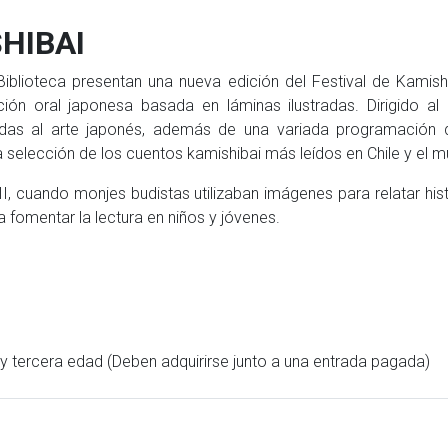
SHIBAI
iblioteca presentan una nueva edición del Festival de Kamish
ión oral japonesa basada en láminas ilustradas. Dirigido al p
culadas al arte japonés, además de una variada programación d
selección de los cuentos kamishibai más leídos en Chile y el 
XII, cuando monjes budistas utilizaban imágenes para relatar his
fomentar la lectura en niños y jóvenes.
y tercera edad (Deben adquirirse junto a una entrada pagada)